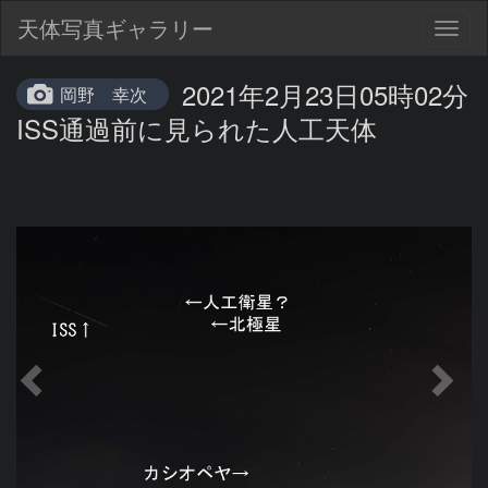
天体写真ギャラリー
Togg
navig
2021年2月23日05時02分
岡野 幸次
ISS通過前に見られた人工天体