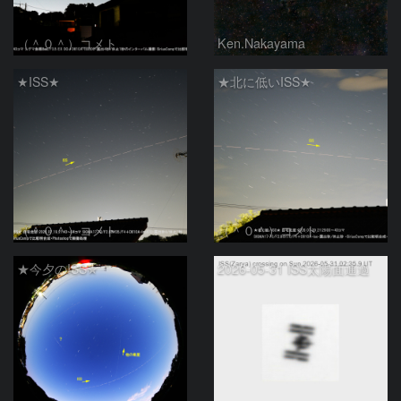
（＾０＾）コメト
Ken.Nakayama
★ISS★
★北に低いISS★
（＾０＾）コメト
（＾０＾）コメト
★今夕のISS★
2026-05-31 ISS太陽面通過