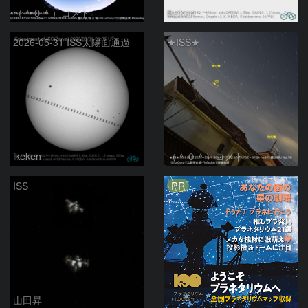
（＾０＾）コメト
ikeken
2026-05-31 ISS太陽面通過
★ISS★
ikeken
（＾０＾）コメト
PR
ISS
山田昇