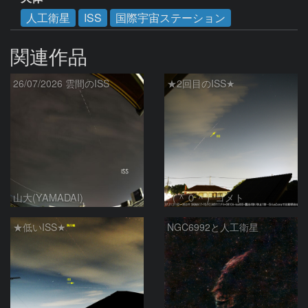
人工衛星
ISS
国際宇宙ステーション
関連作品
26/07/2026 雲間のISS
★2回目のISS★
山大(YAMADAI)
（＾０＾）コメト
★低いISS★
NGC6992と人工衛星