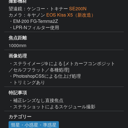
撮影機材
望遠鏡：ケンコー・トキナー
SE200N
カメラ：キヤノン
EOS Kiss X5（新改造）
・EM-200 FG-Temma2Z

・LPR-Nフィルター使用
焦点距離
1000mm
画像処理
・ステライメージ9 による [メトカーフコンポジット
／セルフフラット／各種処理]

・PhotoshopCS5による仕上げ処理

・トリミングあり
特記事項
・補正レンズなし直接焦点

・ステラショットによるスケジュール撮影
カテゴリー
彗星・小惑星・準惑星