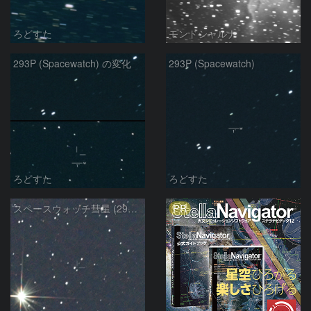
ろどすた
モンドシャルナ
293P (Spacewatch) の変化
293P (Spacewatch)
ろどすた
ろどすた
PR
スペースウォッチ彗星 (293P)：2021/01/15