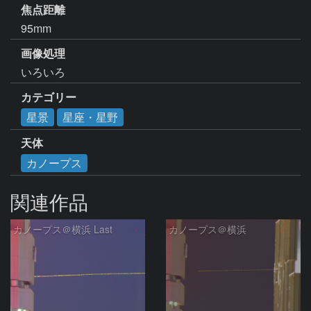
焦点距離
95mm
画像処理
いろいろ
カテゴリー
星景
星座・星野
天体
カノープス
関連作品
カノープス＠横浜 Last
カノープス＠横浜