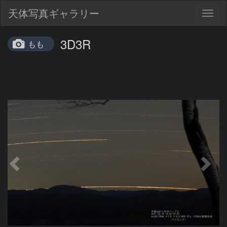
天体写真ギャラリー
Togg
navig
3D3R
もも