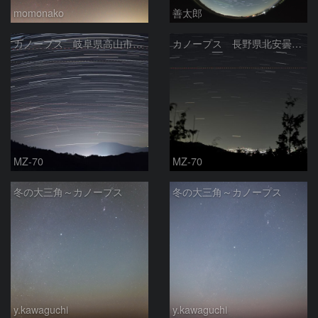
momonako
善太郎
カノープス 岐阜県高山市 2026年2月21日
カノープス 長野県北安曇郡 2026年2月13日
MZ-70
MZ-70
冬の大三角～カノープス
冬の大三角～カノープス
y.kawaguchi
y.kawaguchi