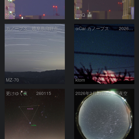
tenQ
tenQ
カノープス 岐阜県飛騨市 2026年3月5日
αCar カノープス 2026-3-4
MZ-70
ktom
更けゆく夜 260115
2026年2月21日の円周夜空