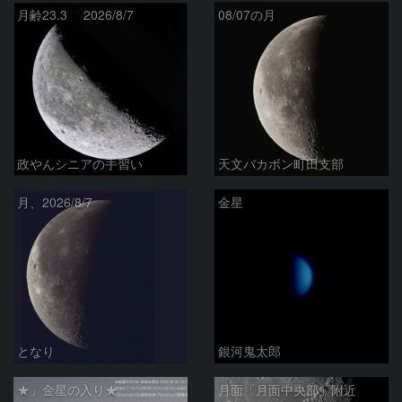
月齢23.3 2026/8/7
08/07の月
政やんシニアの手習い
天文バカボン町田支部
月、2026/8/7
金星
となり
銀河鬼太郎
★」金星の入り★
月面「月面中央部」附近