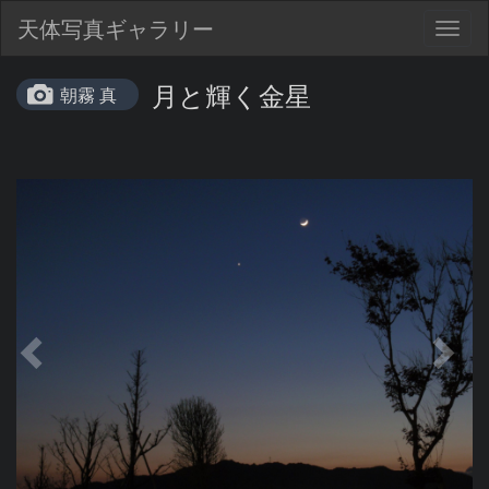
天体写真ギャラリー
Togg
navig
月と輝く金星
朝霧 真