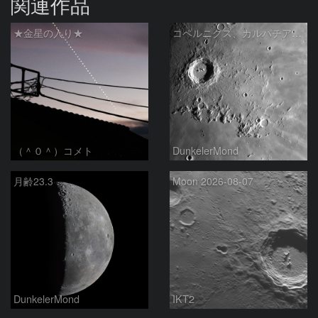
関連作品
★金星の入り★
コペルニクス、カルパチア山脈付近
（＾０＾）コメト
DunkelerMond
月齢23.3
Moon 2026-08-07
DunkelerMond
IKT2