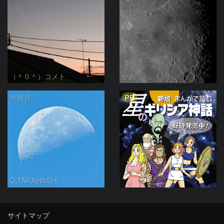
（＾０＾）コメト
かあ
PR
今朝月
O.TAKAHASHI
サイトマップ