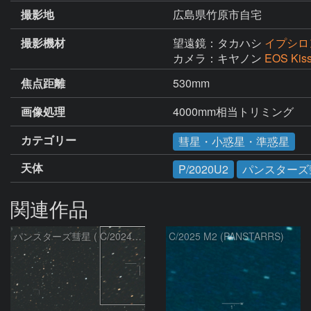
撮影地
広島県竹原市自宅
撮影機材
望遠鏡：タカハシ
イプシロン
カメラ：キヤノン
EOS Kis
焦点距離
530mm
画像処理
4000mm相当トリミング
カテゴリー
彗星・小惑星・準惑星
天体
P/2020U2
パンスターズ
関連作品
パンスターズ彗星 ( C/2024R4 )：2026/07/27
C/2025 M2 (PANSTARRS)