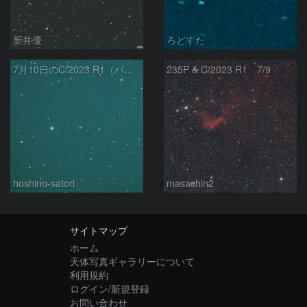
新井優
ろどすた
7月10日のC/2023 R1（パンスターズ彗星）
235P & C/2023 R1 7/9
hoshino-satori
masachin2
サイトマップ
ホーム
天体写真ギャラリーについて
利用規約
ログイン/新規登録
お問い合わせ