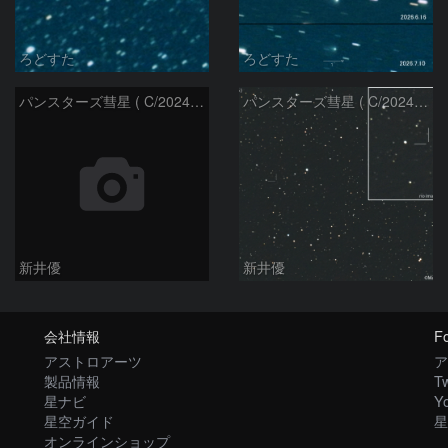
ろどすた
ろどすた
パンスターズ彗星 ( C/2024R4 )：2026/06/28
パンスターズ彗星 ( C/2024G4 )の予報位置：2026/06/23
新井優
新井優
会社情報
Fo
アストロアーツ
ア
製品情報
Tw
星ナビ
Y
星空ガイド
星
オンラインショップ