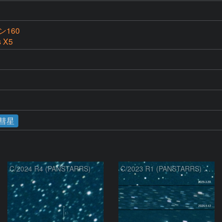
160
s X5
彗星
C/2024 R4 (PANSTARRS)
C/2023 R1 (PANSTARRS) の変化