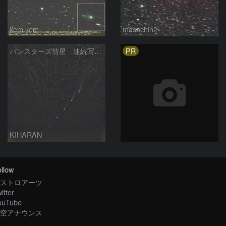
kem.kem
masachin2
PR
パンスターズ彗星 連続写真 再処理
KIHARAN
llow
ストロアーツ
itter
ouTube
空アナウンス