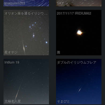
imaizumi1053
SKY
オリオン座を通るイリジウムフレア
2017/11/17 IRIDIUM62
星オヤジ
雅
Iridium 19
ダブルのイリジウムフレア
北極老人星
そまびと