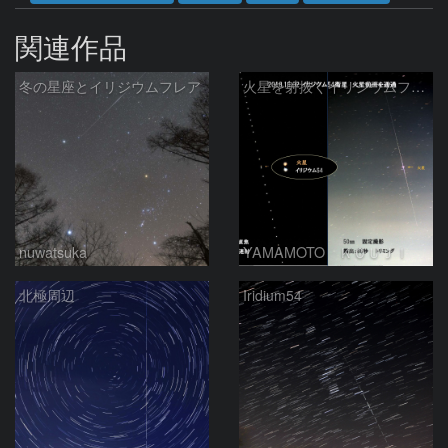
関連作品
冬の星座とイリジウムフレア
火星を射抜くイリジウムフレア
nuwatsuka
YAMAMOTO ＫＯＵＪＩ
北極周辺
Iridium54