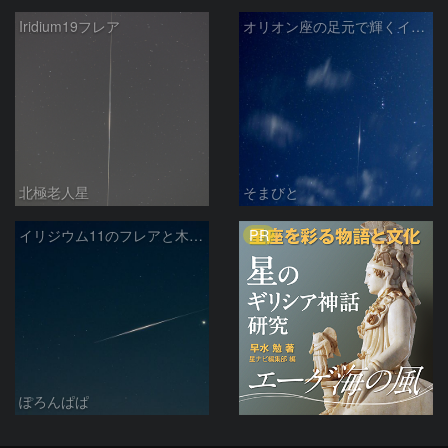
Iridium19フレア
オリオン座の足元で輝くイリジウムフレア
北極老人星
そまびと
PR
イリジウム11のフレアと木星・スピカ
ぽろんぱぱ