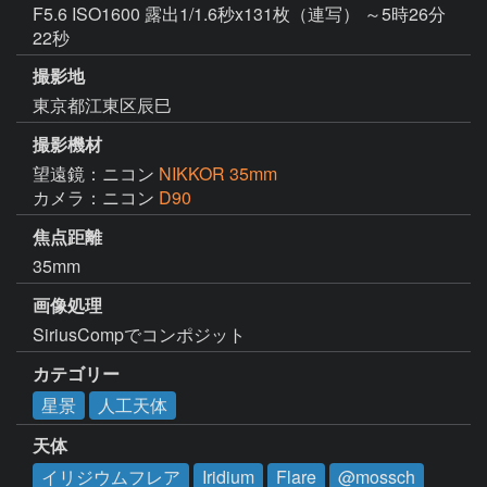
F5.6 ISO1600 露出1/1.6秒x131枚（連写） ～5時26分
22秒
撮影地
東京都江東区辰巳
撮影機材
望遠鏡：ニコン
NIKKOR 35mm
カメラ：ニコン
D90
焦点距離
35mm
画像処理
SiriusCompでコンポジット
カテゴリー
星景
人工天体
天体
イリジウムフレア
Iridium
Flare
@mossch