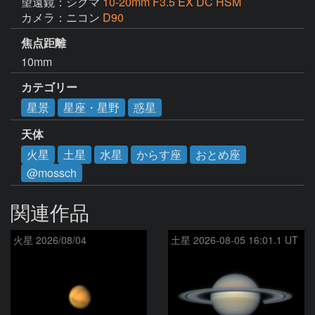
望遠鏡：シグマ
10-20mm F3.5 EX DC HSM
カメラ：ニコン
D90
焦点距離
10mm
カテゴリー
星景
星座・星野
惑星
天体
火星
土星
水星
からす座
おとめ座
@mossch
関連作品
火星 2026/08/04
土星 2026-08-05 16:01.1 UT