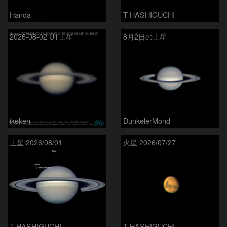
Handa
T-HASHIGUCHI
2026-08-02 UT土星
8月2日の土星
ikeken
DunkelerMond
土星 2026/08/01
火星 2026/07/27
T-HASHIGUCHI
T-HASHIGUCHI