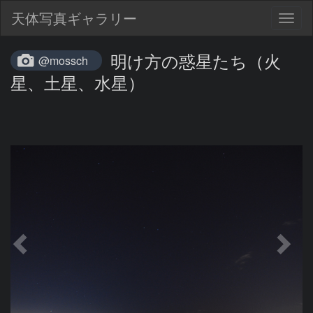
天体写真ギャラリー
Togg
navig
明け方の惑星たち（火
@mossch
星、土星、水星）