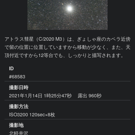
アトラス彗星（C/2020 M3）は、ぎょしゃ座のカペラ近傍
で留の位置に位置していますから移動が少なく、また、天
頂付近ですから12等台でも、しっかりと描写されます。
ID
#68583
撮影日時
2021年1月14日 1時25分47秒
露出 960秒
撮影方法
ISO3200 120sec×8枚
撮影地
北軽井沢