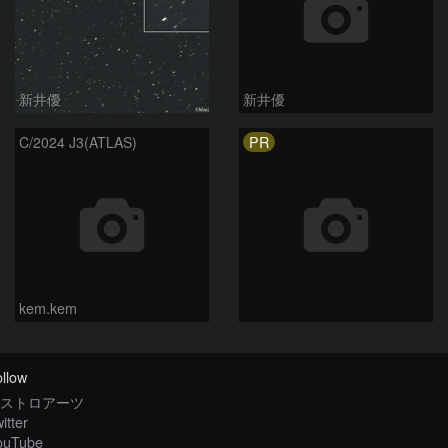
新井優
新井優
PR
C/2024 J3(ATLAS)
kem.kem
llow
ストロアーツ
itter
ouTube