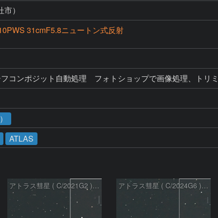
杜市）
10PWS 31cmF5.8ニュートン式反射
ーフコンポジット自動処理　フォトショップで画像処理、トリ
3）
ATLAS
アトラス彗星 ( C/2021G2 )：2026/07/09
アトラス彗星 ( C/2024G6 )：2026/07/09