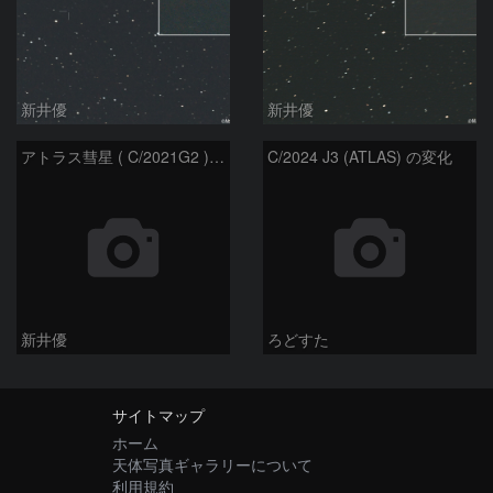
新井優
新井優
アトラス彗星 ( C/2021G2 )：2026/07/08
C/2024 J3 (ATLAS) の変化
新井優
ろどすた
サイトマップ
ホーム
天体写真ギャラリーについて
利用規約