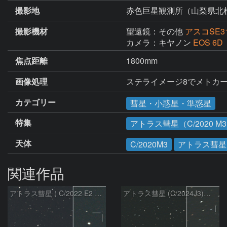
撮影地
赤色巨星観測所（山梨県北
撮影機材
望遠鏡：その他
アスコSE3
カメラ：キヤノン
EOS 6D
焦点距離
1800mm
画像処理
ステライメージ8でメトカ
カテゴリー
彗星・小惑星・準惑星
特集
アトラス彗星（C/2020 M
天体
C/2020M3
アトラス彗星
関連作品
アトラス彗星 ( C/2022 E2 )：2026/07/27
アトラス彗星 (C/2024J3)：2026/07/26