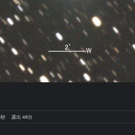
8秒
露出 48分