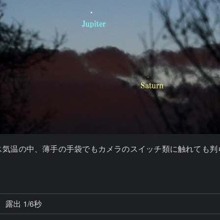
ス気温の中、薄手の手袋でもカメラのスイッチ類に触れても判
露出 1/6秒