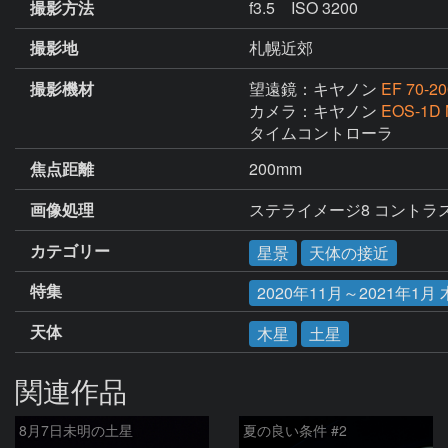
撮影方法
f3.5 ISO 3200
撮影地
札幌近郊
撮影機材
望遠鏡：キヤノン
EF 70-20
カメラ：キヤノン
EOS-1D 
タイムコントローラ
焦点距離
200mm
画像処理
ステライメージ8 コント
カテゴリー
星景
天体の接近
特集
2020年11月～2021年1
天体
木星
土星
関連作品
8月7日未明の土星
夏の良い条件 #2