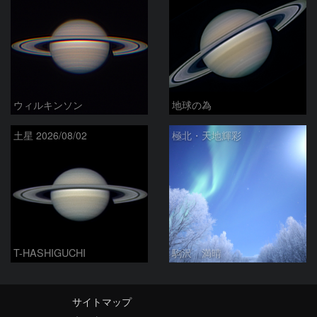
ウィルキンソン
地球の為
土星 2026/08/02
極北・天地輝彩
T-HASHIGUCHI
駒沢 満晴
サイトマップ