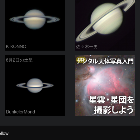
K-KONNO
佐々木一男
PR
8月2日の土星
DunkelerMond
llow