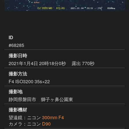
ID
#68285
撮影日時
2021年1月4日 20時18分0秒
露出 770秒
撮影方法
F4 ISO3200 35s×22
撮影地
静岡県磐田市 獅子ヶ鼻公園東
撮影機材
望遠鏡：ニコン
300mm F4
カメラ：ニコン
D90