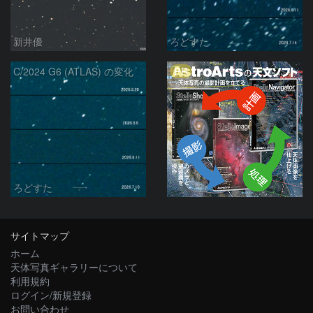
新井優
ろどすた
PR
C/2024 G6 (ATLAS) の変化
ろどすた
サイトマップ
ホーム
天体写真ギャラリーについて
利用規約
ログイン/新規登録
お問い合わせ