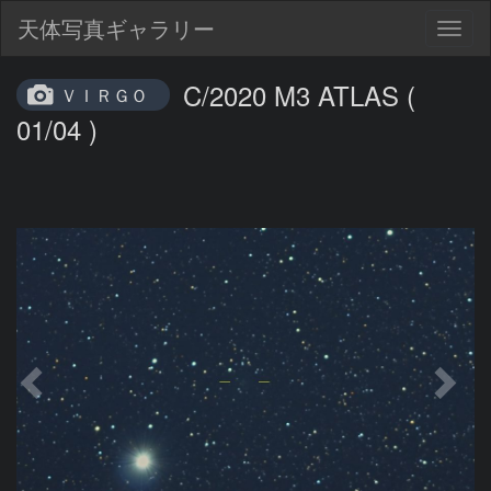
天体写真ギャラリー
Togg
navig
C/2020 M3 ATLAS (
ＶＩＲＧＯ
01/04 )