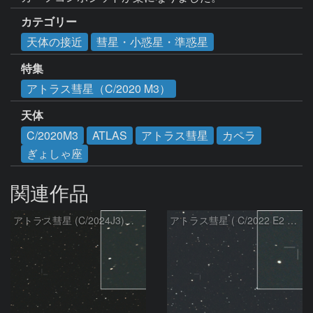
カテゴリー
天体の接近
彗星・小惑星・準惑星
特集
アトラス彗星（C/2020 M3）
天体
C/2020M3
ATLAS
アトラス彗星
カペラ
ぎょしゃ座
関連作品
アトラス彗星 (C/2024J3)：2026/08/05
アトラス彗星 ( C/2022 E2 )：2026/07/27