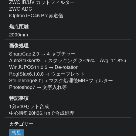
ZWO IR/UV カットフィルター

ZWO ADC

iOptron iEQ45 Pro赤道儀
焦点距離
2000mm
画像処理
SharpCap 2.9 → キャプチャー

AutoStakkert!3 → スタッキング (3~25%　Avg: 11.8%)

WinJUPOS11.0.5 → De-rotation

RegiStax6.1.0.8 → ウェーブレット

StellaImage8.0j→ マスク処理後MBSフィルター

Photoshop7 → 文字入れ等
特記事項
1分×40セット合成

中心時刻20h36.1mで合成処理
カテゴリー
惑星