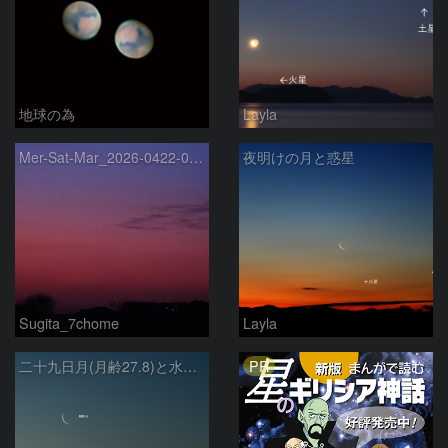
地球の為
Layla
Mer-Sat-Mar_2026-0422-0430
夜明けの月と惑星
Sugita_7chome
Layla
PR
二十九日月(月齢27.8)と水星、火星との接近(2026.04.16)