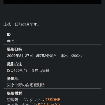
上弦一日前の月です。
ID
#679
撮影日時
2009年8月27日 18時52分0秒
露出 1/200秒
撮影方法
ISO400相当 直焦点撮影
撮影地
東京中野の自宅観測所
撮影機材
望遠鏡：ペンタックス
75SDHF
カメラ：キヤノン
EOS Kiss X2