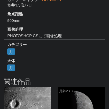
笠井1.5倍バロー
焦点距離
500mm
画像処理
PHOTOSHOP CSにて画像処理
カテゴリー
月
天体
月
関連作品
コペルニクス、カルパチア山脈付近
月齢23.3