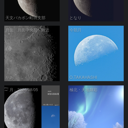
天文バカボン町田支部
となり
月面「月面中央部」附近
今朝月
かあ
O.TAKAHASHI
「月」2026/08/05
極北・天地輝彩