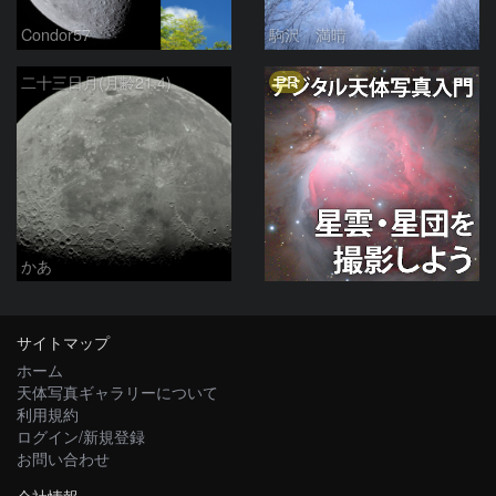
Condor57
駒沢 満晴
PR
二十三日月(月齢21.4)
かあ
サイトマップ
ホーム
天体写真ギャラリーについて
利用規約
ログイン/新規登録
お問い合わせ
会社情報