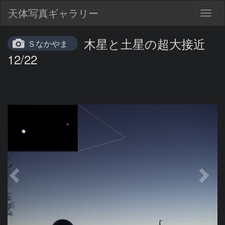
天体写真ギャラリー
Togg
navig
木星と土星の超大接近
Ｓなかやま
12/22