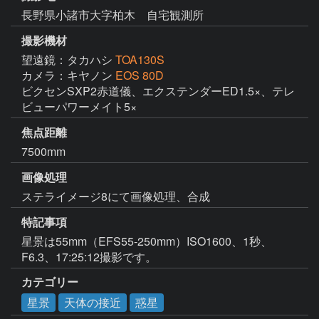
長野県小諸市大字柏木 自宅観測所
撮影機材
望遠鏡：タカハシ
TOA130S
カメラ：キヤノン
EOS 80D
ビクセンSXP2赤道儀、エクステンダーED1.5×、テレ
ビューパワーメイト5×
焦点距離
7500mm
画像処理
ステライメージ8にて画像処理、合成
特記事項
星景は55mm（EFS55-250mm）ISO1600、1秒、
F6.3、17:25:12撮影です。
カテゴリー
星景
天体の接近
惑星