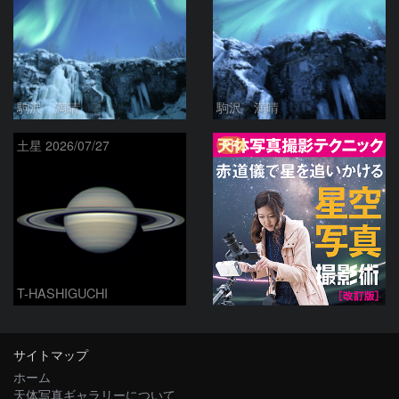
駒沢 満晴
駒沢 満晴
PR
土星 2026/07/27
T-HASHIGUCHI
サイトマップ
ホーム
天体写真ギャラリーについて