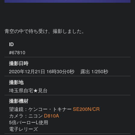
青空の中で待ち受け、撮影しました。
ID
#67810
撮影日時
2020年12月21日 16時30分0秒
露出 1/250秒
撮影地
埼玉県自宅★見台
撮影機材
望遠鏡：ケンコー・トキナー
SE200N/CR
カメラ：ニコン
D810A
5倍バーローL使用

電子レリーズ