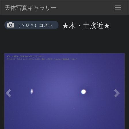
天体写真ギャラリー
Togg
navig
★木・土接近★
（＾０＾）コメト