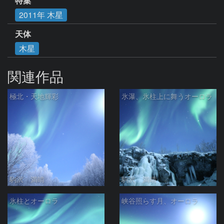
特集
2011年 木星
天体
木星
関連作品
極北・天地輝彩
氷瀑、氷柱上に舞うオーロラ
駒沢 満晴
駒沢 満晴
氷柱とオーロラ
峡谷照らす月、オーロラ