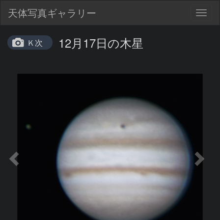
天体写真ギャラリー
Togg
navig
12月17日の木星
Ｋ次