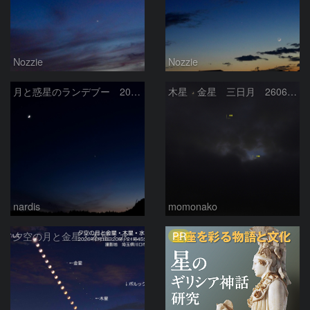
Nozzie
Nozzie
月と惑星のランデブー 2026/06/19
木星 金星 三日月 260618
nardis
momonako
PR
夕空の月と金星・木星・水星の接近 2026/6/18