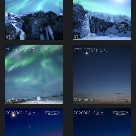
駒沢 満晴
駒沢 満晴
ブレイクアップオーロラ
夕空に並びました
駒沢 満晴
Morimoto
202606018月とミニ惑星直列
202606016月とミニ惑星直列