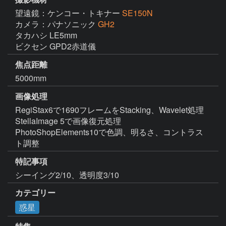
望遠鏡：ケンコー・トキナー
SE150N
カメラ：パナソニック
GH2
タカハシ LE5mm

ビクセン GPD2赤道儀
焦点距離
5000mm
画像処理
RegiStax6で1690フレームをStacking、Wavelet処理

StellaImage 5で画像復元処理

PhotoShopElements10で色調、明るさ、コントラス
ト調整
特記事項
シーイング2/10、透明度3/10
カテゴリー
惑星