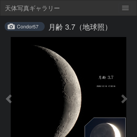
天体写真ギャラリー
Togg
navig
月齢 3.7（地球照）
Condor57