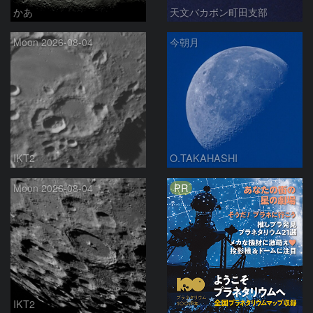
かあ
天文バカボン町田支部
Moon 2026-08-04
今朝月
IKT2
O.TAKAHASHI
PR
Moon 2026-08-04
IKT2