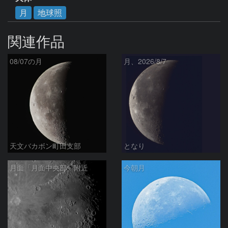
月
地球照
関連作品
08/07の月
月、2026/8/7
天文バカボン町田支部
となり
月面「月面中央部」附近
今朝月