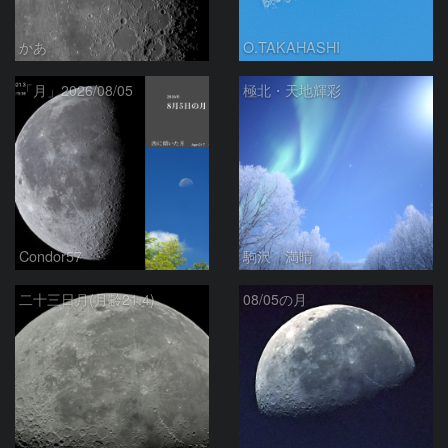
かあ
O.TAKAHASHI
「月」2026/08/05
極北・天地輝彩
Condor57
駒沢 満晴
二十三日月(月齢21.4)
08/05の月