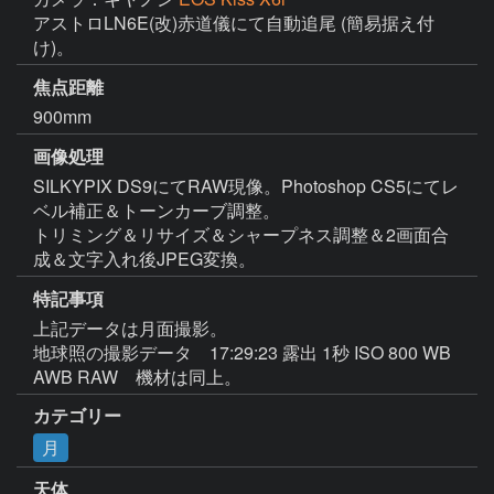
アストロLN6E(改)赤道儀にて自動追尾 (簡易据え付
け)。
焦点距離
900mm
画像処理
SILKYPIX DS9にてRAW現像。Photoshop CS5にてレ
ベル補正＆トーンカーブ調整。

トリミング＆リサイズ＆シャープネス調整＆2画面合
成＆文字入れ後JPEG変換。
特記事項
上記データは月面撮影。

地球照の撮影データ　17:29:23 露出 1秒 ISO 800 WB 
AWB RAW　機材は同上。
カテゴリー
月
天体