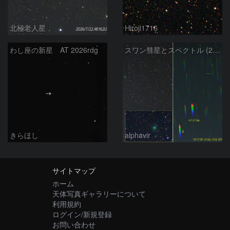
北極老人星
Hiroji1716
わし座の新星 AT 2026rdg
スワン彗星とスペクトル (25-10-24)
きらほし
alphavir
サイトマップ
ホーム
天体写真ギャラリーについて
利用規約
ログイン/新規登録
お問い合わせ