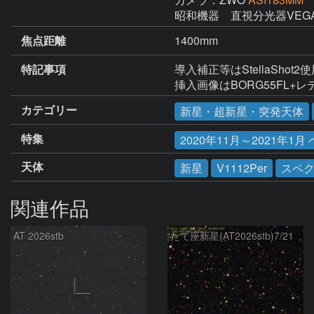
昭和機器　直視分光器VEG
焦点距離
1400mm
特記事項
導入補正等はStellaShot2使
挿入画像はBORG55FL+レデ
カテゴリー
新星・超新星・突発天体
特集
2020年11月～2021年1月
天体
新星
V1112Per
スペ
関連作品
AT 2026stb
たて座新星(AT2026stb)7/21