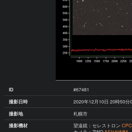
ID
#67481
撮影日時
2020年12月10日 20時50分
撮影地
札幌市
撮影機材
望遠鏡：セレストロン
CPC
カメラ：ZWO
ASI183MM