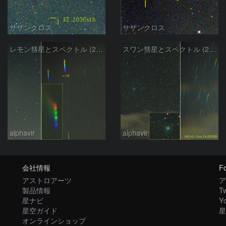
サザンクロス
サザンクロス
レモン彗星とスペクトル (25-10-24)
スワン彗星とスペクトル (25-10-22)
alphavir
alphavir
会社情報
Fo
アストロアーツ
ア
製品情報
Tw
星ナビ
Y
星空ガイド
星
オンラインショップ