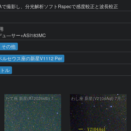
Aで撮影し、分光解析ソフトRspecで感度較正と波長較正
用

ュ―サー+ASI183MC
その他
 ペルセウス座の新星V1112 Per
クトル
たて座 新星(AT2026stb) 7月14日 Seestar50
わし座 新星(V2104Aql) 7月9日 Seestar50