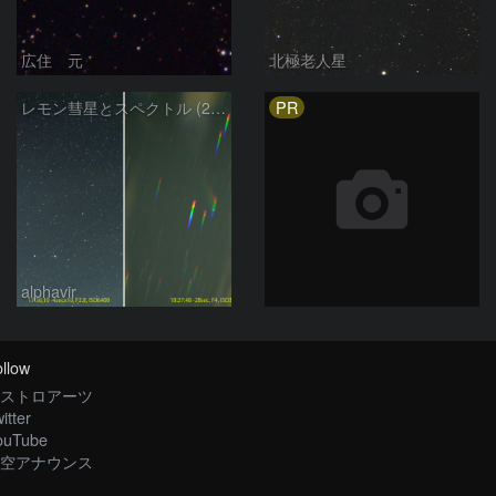
広住 元
北極老人星
PR
レモン彗星とスペクトル (25-10-22)
alphavir
llow
ストロアーツ
itter
ouTube
空アナウンス