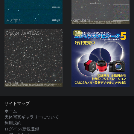
ろどすた
kem.kem
PR
C/2024 J3(ATLAS)
kem.kem
サイトマップ
ホーム
天体写真ギャラリーについて
利用規約
ログイン/新規登録