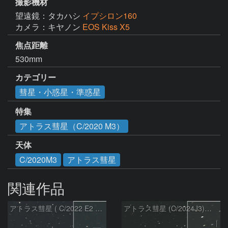
撮影機材
望遠鏡：タカハシ
イプシロン160
カメラ：キヤノン
EOS Kiss X5
焦点距離
530mm
カテゴリー
彗星・小惑星・準惑星
特集
アトラス彗星（C/2020 M3）
天体
C/2020M3
アトラス彗星
関連作品
アトラス彗星 ( C/2022 E2 )：2026/07/27
アトラス彗星 (C/2024J3)：2026/07/26