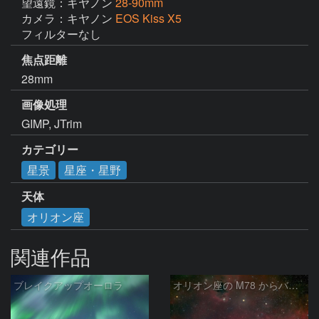
望遠鏡：キヤノン
28-90mm
カメラ：キヤノン
EOS Kiss X5
フィルターなし
焦点距離
28mm
画像処理
GIMP, JTrim
カテゴリー
星景
星座・星野
天体
オリオン座
関連作品
ブレイクアップオーロラ
オリオン座の M78 からバーナードループをまたいで LDN1622あたり