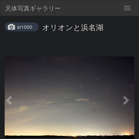
天体写真ギャラリー
Togg
navig
オリオンと浜名湖
sr1000