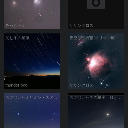
みっちゃん
サザンクロス
沈む冬の星座
夜空は宝石箱(オリオン座大星雲 M42) Seestar50
thunder bird
サザンクロス
西に傾いたオリオン・大犬 (2026/04/21)
西に傾いた冬の星座 月と金星＆木星