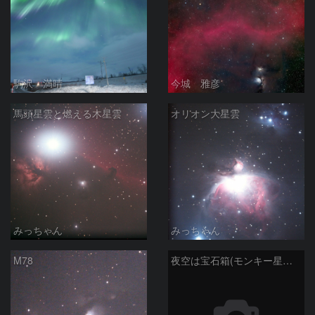
駒沢 満晴
今城 雅彦
馬頭星雲と燃える木星雲
オリオン大星雲
みっちゃん
みっちゃん
M78
夜空は宝石箱(モンキー星雲 NGC2174) Seestar50