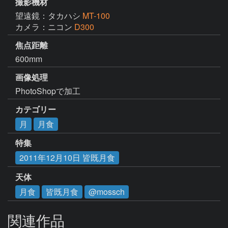
撮影機材
望遠鏡：タカハシ
MT-100
カメラ：ニコン
D300
焦点距離
600mm
画像処理
PhotoShopで加工
カテゴリー
月
月食
特集
2011年12月10日 皆既月食
天体
月食
皆既月食
@mossch
関連作品