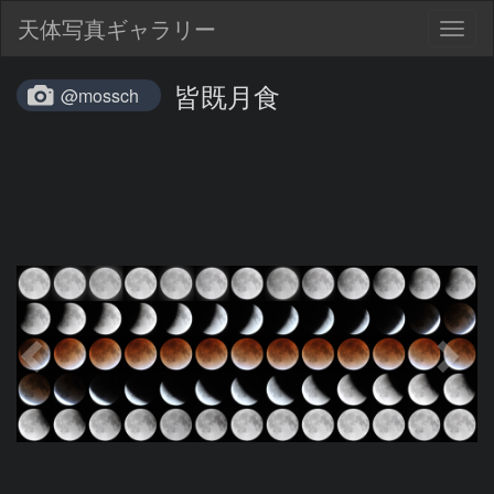
天体写真ギャラリー
Togg
navig
皆既月食
@mossch