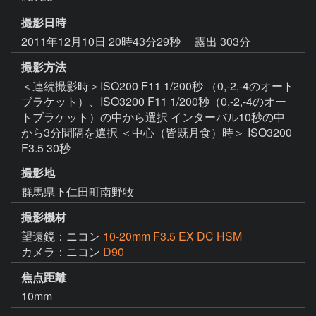
撮影日時
2011年12月10日 20時43分29秒
露出 303分
撮影方法
＜連続撮影時＞ISO200 F11 1/200秒 （0,-2,-4のオート
ブラケット）、ISO3200 F11 1/200秒（0,-2,-4のオー
トブラケット）の中から選択 インターバル10秒の中
から3分間隔を選択 ＜中心（皆既月食）時＞ ISO3200
F3.5 30秒
撮影地
群馬県下仁田町南野牧
撮影機材
望遠鏡：ニコン
10-20mm F3.5 EX DC HSM
カメラ：ニコン
D90
焦点距離
10mm