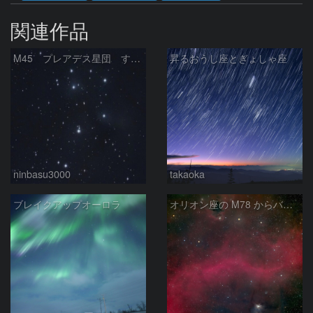
関連作品
M45 プレアデス星団 すばる
昇るおうし座とぎょしゃ座
ninbasu3000
takaoka
ブレイクアップオーロラ
オリオン座の M78 からバーナードループをまたいで LDN1622あたり