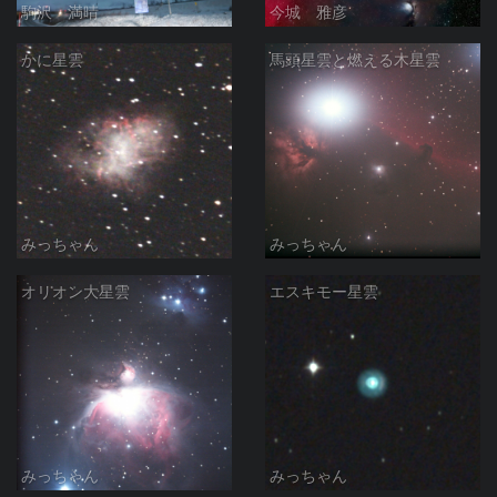
駒沢 満晴
今城 雅彦
かに星雲
馬頭星雲と燃える木星雲
みっちゃん
みっちゃん
オリオン大星雲
エスキモー星雲
みっちゃん
みっちゃん