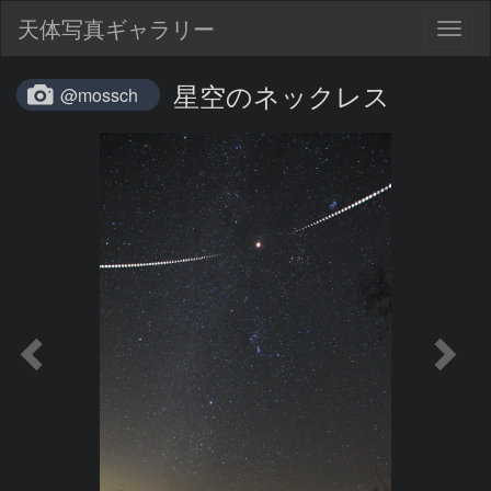
天体写真ギャラリー
Togg
navig
星空のネックレス
@mossch