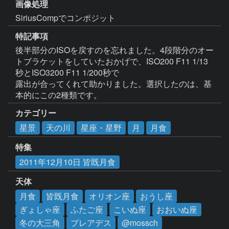
画像処理
SiriusCompでコンポジット
特記事項
後半部分のISOを戻すのを忘れました。4段階分のオー
トブラケットをしていたおかげで、ISO200 F11 1/13
秒とISO3200 F11 1/200秒で

露出が合ってくれて助かりました。選択したのは、基
本的にこの2種類です。
カテゴリー
星景
天の川
星座・星野
月
月食
特集
2011年12月10日 皆既月食
天体
月食
皆既月食
オリオン座
おうし座
ぎょしゃ座
ふたご座
こいぬ座
おおいぬ座
冬の大三角
プレアデス
@mossch