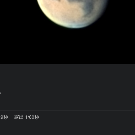
。
29秒
露出 1/60秒