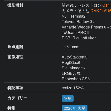
撮影機材
望遠鏡：セレストロン
C14
カメラ：その他
DMK21AU6
NJP Temma2

Televue Barlow 3×

Variable Wedge Prisms 0～
ToUcam PRO II

RGB:IR cut-off filter
焦点距離
11730mm
画像処理
AutoStakkert!3

RegiStax6

StellaImage6

LRGB合成

Photoshop CS5
特記事項
resize 152%
カテゴリー
惑星
特集
2020年 火星