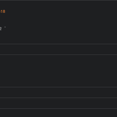
18
2゜
