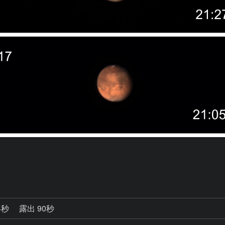
4秒
露出 90秒