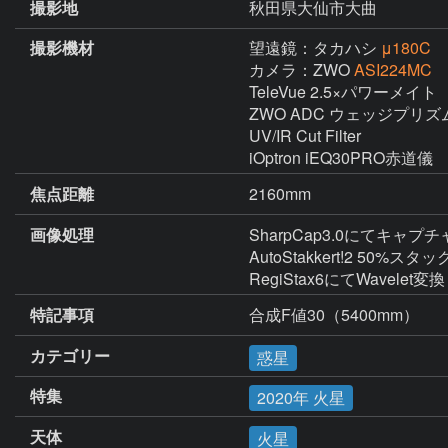
撮影地
秋田県大仙市大曲
撮影機材
望遠鏡：タカハシ
μ180C
カメラ：ZWO
ASI224MC
TeleVue 2.5×パワーメイト

ZWO ADC ウェッジプリズム
UV/IR Cut Filter

iOptron iEQ30PRO赤道儀
焦点距離
2160mm
画像処理
SharpCap3.0にてキャプチ
AutoStakkert!2 50%スタック
RegiStax6にてWavelet変換
特記事項
合成F値30（5400mm）
カテゴリー
惑星
特集
2020年 火星
天体
火星