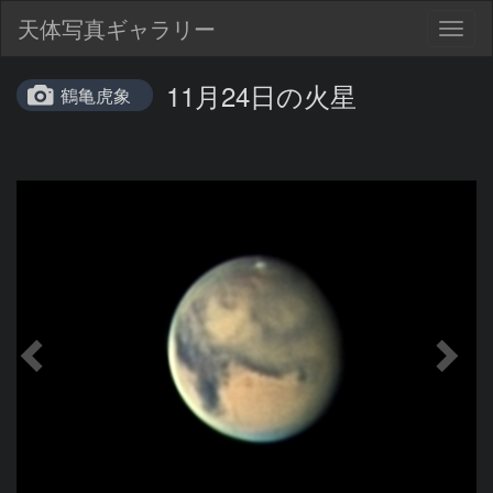
天体写真ギャラリー
Togg
navig
11月24日の火星
鶴亀虎象