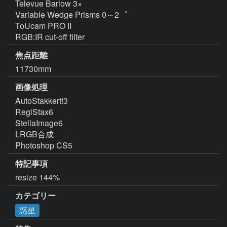
Televue Barlow 3×

Variable Wedge Prisms 0～2゜

ToUcam PRO II

RGB:IR cut-off filter
焦点距離
11730mm
画像処理
AutoStakkert!3

RegiStax6

StellaImage6

LRGB合成

Photoshop CS5
特記事項
resize 144%
カテゴリー
惑星