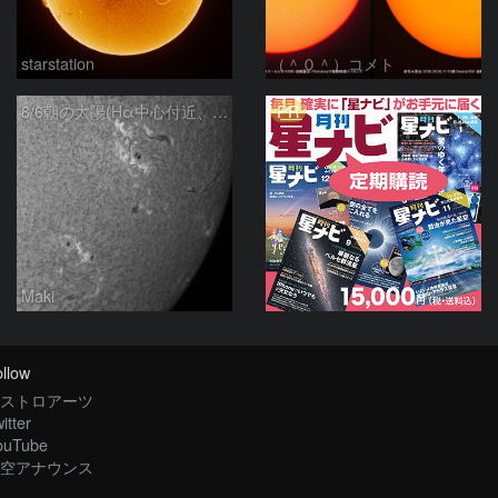
starstation
（＾０＾）コメト
PR
8/6朝の太陽(Hα中心付近、4498、4502付近)
Maki
llow
ストロアーツ
itter
ouTube
空アナウンス