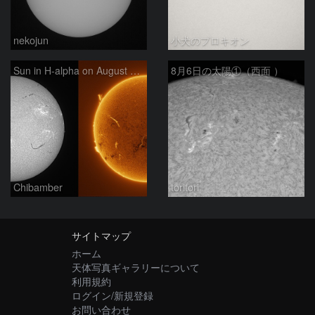
nekojun
小犬のプロキオン
Sun in H-alpha on August 6, 2026
8月6日の太陽①（西面 ）
Chibamber
toritori
サイトマップ
ホーム
天体写真ギャラリーについて
利用規約
ログイン/新規登録
お問い合わせ