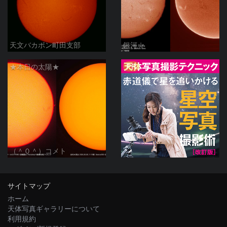
天文バカボン町田支部
銀河☆
PR
★本日の太陽★
（＾０＾）コメト
サイトマップ
ホーム
天体写真ギャラリーについて
利用規約