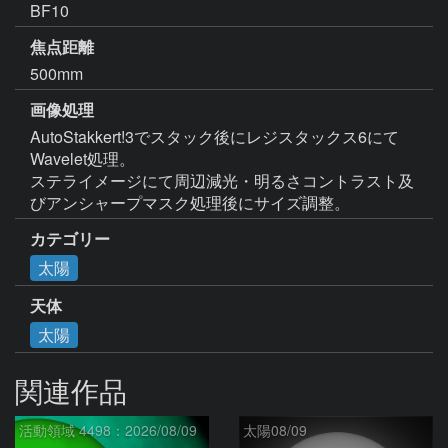
BF10
焦点距離
500mm
画像処理
AutoStakkert!3でスタック後にレジスタックス6にて
Wavelet処理。

ステライメージにて周辺減光・明るさコントラスト及
びアンシャープマスク処理後にサイズ調整。
カテゴリー
太陽
天体
太陽
関連作品
活動領域 4498：2026/08/09
太陽08/09