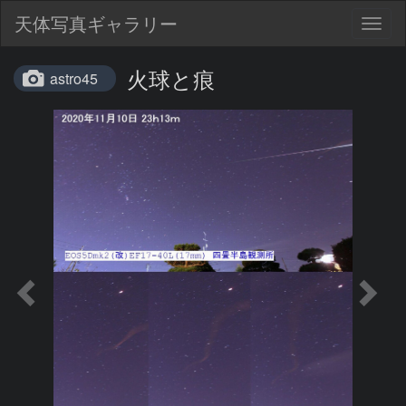
天体写真ギャラリー
Togg
navig
火球と痕
astro45