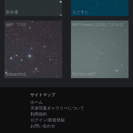
新井優
ろどすた
88P 7/12
88P/Howell (2026) 7月14日
masachin2
NichiharaMT
サイトマップ
ホーム
天体写真ギャラリーについて
利用規約
ログイン/新規登録
お問い合わせ