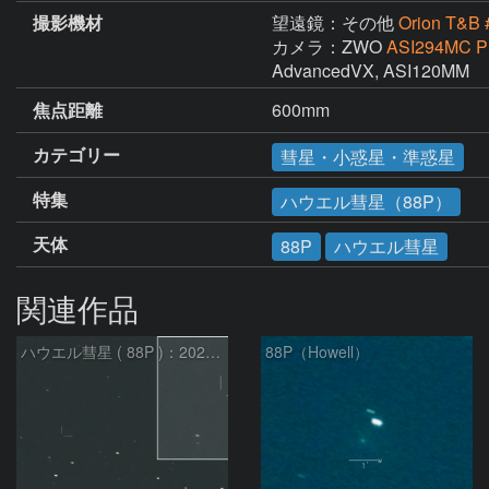
撮影機材
望遠鏡：その他
Orion T&B
カメラ：ZWO
ASI294MC P
AdvancedVX, ASI120MM
焦点距離
600mm
カテゴリー
彗星・小惑星・準惑星
特集
ハウエル彗星（88P）
天体
88P
ハウエル彗星
関連作品
ハウエル彗星 ( 88P )：2026/07/27
88P（Howell）