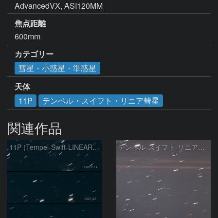
AdvancedVX, ASI120MM
焦点距離
600mm
カテゴリー
彗星・小惑星・準惑星
天体
11P
テンペル・スイフト・リニア彗星
関連作品
11P (Tempel-Swift-LINEAR) の変化
テンペル-スイフト-リニア彗星 (11P)：2020/12/14