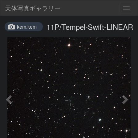
天体写真ギャラリー
Togg
navig
11P/Tempel-Swift-LINEAR
kem.kem