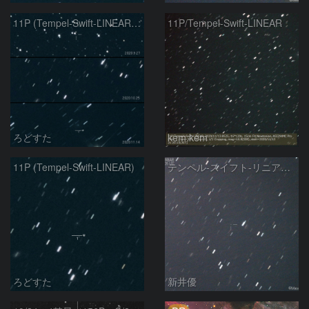
11P (Tempel-Swift-LINEAR) の変化
11P/Tempel-Swift-LINEAR
ろどすた
kem.kem
11P (Tempel-Swift-LINEAR)
テンペル-スイフト-リニア彗星 (11P):2020/10/24
ろどすた
新井優