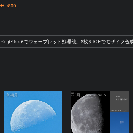
eHD800
スタック、RegiStax 6でウェーブレット処理他。6枚をICEでモザ
今朝月
「月」2026/08/05