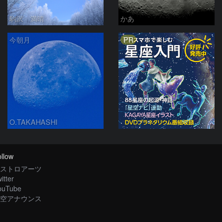
駒沢 満晴
かあ
PR
今朝月
O.TAKAHASHI
llow
ストロアーツ
itter
ouTube
空アナウンス