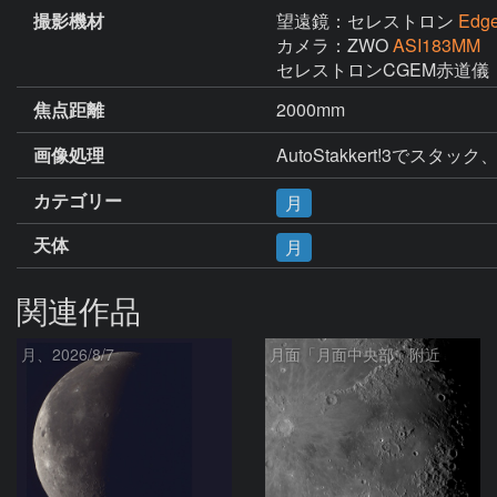
撮影機材
望遠鏡：セレストロン
Edg
カメラ：ZWO
ASI183MM
セレストロンCGEM赤道儀
焦点距離
2000mm
画像処理
AutoStakkert!3で
カテゴリー
月
天体
月
関連作品
月、2026/8/7
月面「月面中央部」附近