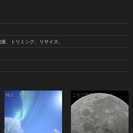
イク合成後、トリミング、リサイズ。
極北・天地輝彩
二十三日月(月齢21.4)