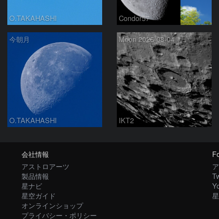
O.TAKAHASHI
Condor57
今朝月
Moon 2026-08-04
O.TAKAHASHI
IKT2
会社情報
Fo
アストロアーツ
ア
製品情報
Tw
星ナビ
Y
星空ガイド
星
オンラインショップ
プライバシー・ポリシー