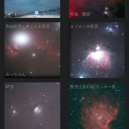
駒沢 満晴
今城 雅彦
馬頭星雲と燃える木星雲
オリオン大星雲
みっちゃん
みっちゃん
M78
夜空は宝石箱(モンキー星雲 NGC2174) Seestar50