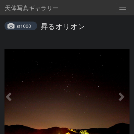
天体写真ギャラリー
Togg
navig
昇るオリオン
sr1000