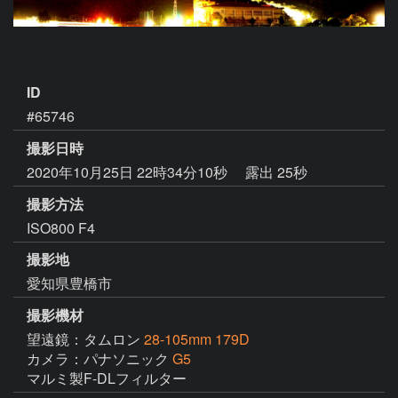
ID
#65746
撮影日時
2020年10月25日 22時34分10秒
露出 25秒
撮影方法
ISO800 F4
撮影地
愛知県豊橋市
撮影機材
望遠鏡：タムロン
28-105mm 179D
カメラ：パナソニック
G5
マルミ製F-DLフィルター