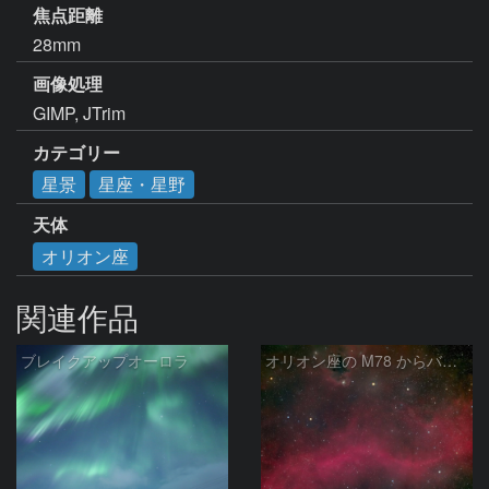
焦点距離
28mm
画像処理
GIMP, JTrim
カテゴリー
星景
星座・星野
天体
オリオン座
関連作品
ブレイクアップオーロラ
オリオン座の M78 からバーナードループをまたいで LDN1622あたり