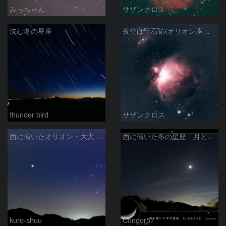
みっちゃん
サザンクロス
沈む冬の星座
夜空は宝石箱(オリオン座大星雲 M42) Seestar50
thunder bird
サザンクロス
西に傾いたオリオン・大犬 (2026/04/21)
西に傾いた冬の星座 月と金星＆木星
kuro-shuu
Condor57