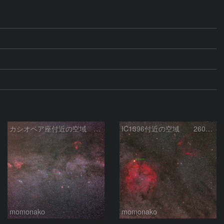
カシオペア座付近の空域 260720
IC1396付近の空域 260720
momonako
momonako