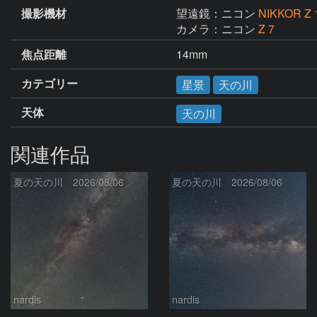
撮影機材
望遠鏡：ニコン
NIKKOR Z 1
カメラ：ニコン
Z 7
焦点距離
14mm
カテゴリー
星景
天の川
天体
天の川
関連作品
夏の天の川 2026/08/06
夏の天の川 2026/08/06
nardis
nardis