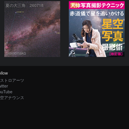
PR
夏の大三角 260718
momonako
llow
ストロアーツ
itter
ouTube
空アナウンス