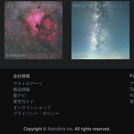
はくちょう座デネブ付近の空域 260720
四阿山（あずまやさん）と立ち昇る夏の銀河
momonako
takaoka
会社情報
Fo
アストロアーツ
ア
製品情報
Tw
星ナビ
Y
星空ガイド
星
オンラインショップ
プライバシー・ポリシー
Copyright ©
AstroArts Inc
. All rights reserved.