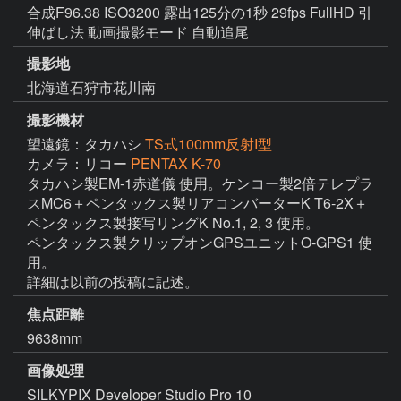
合成F96.38 ISO3200 露出125分の1秒 29fps FullHD 引
伸ばし法 動画撮影モード 自動追尾
撮影地
北海道石狩市花川南
撮影機材
望遠鏡：タカハシ
TS式100mm反射I型
カメラ：リコー
PENTAX K-70
タカハシ製EM-1赤道儀 使用。ケンコー製2倍テレプラ
スMC6＋ペンタックス製リアコンバーターK T6-2X＋
ペンタックス製接写リングK No.1, 2, 3 使用。

ペンタックス製クリップオンGPSユニットO-GPS1 使
用。

詳細は以前の投稿に記述。
焦点距離
9638mm
画像処理
SILKYPIX Developer Studio Pro 10
