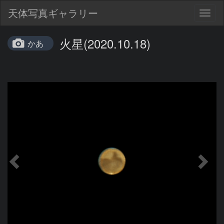
天体写真ギャラリー
Togg
navig
火星(2020.10.18)
かあ