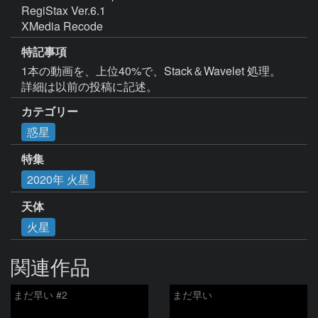
RegiStax Ver.6.1

XMedia Recode
特記事項
1本の動画を、上位40%で、Stack＆Wavelet 処理。

詳細は以前の投稿に記述。
カテゴリー
惑星
特集
2020年 火星
天体
火星
関連作品
まだ早い #2
まだ早い