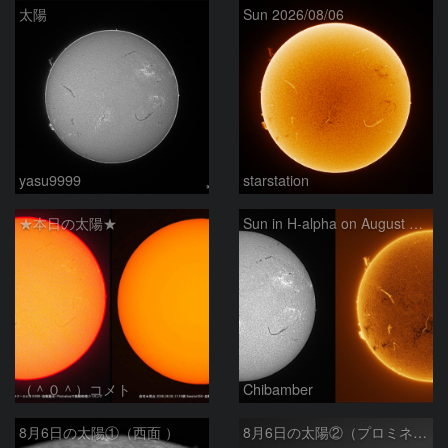
太陽
Sun 2026/08/06
yasu9999
starstation
★本日の太陽★
Sun in H-alpha on August 6, 2026
（＾０＾）コメト
Chibamber
8月6日の太陽①（西面 ）
8月6日の太陽②（プロミネン北東縁 ）