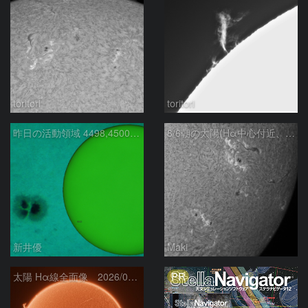
toritori
toritori
昨日の活動領域 4498,4500：2026/08/05
8/6朝の太陽(Hα中心付近、4498、4502付近)
新井優
Maki
PR
太陽 Hα線全面像 2026/08/06