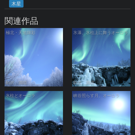
木星
関連作品
極北・天地輝彩
氷瀑、氷柱上に舞うオーロラ
駒沢 満晴
駒沢 満晴
氷柱とオーロラ
峡谷照らす月、オーロラ