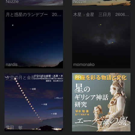
Nozzie
Nozzie
月と惑星のランデブー 2026/06/19
木星 金星 三日月 260618
nardis
momonako
PR
夕空の月と金星・木星・水星の接近 2026/6/18
豊田 敏