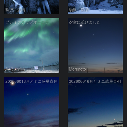
駒沢 満晴
駒沢 満晴
ブレイクアップオーロラ
夕空に並びました
駒沢 満晴
Morimoto
202606018月とミニ惑星直列
202606016月とミニ惑星直列