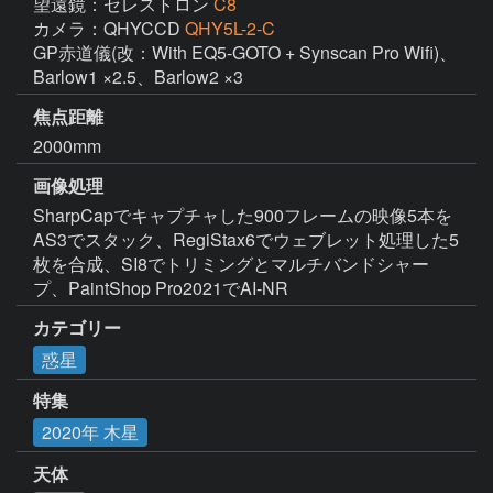
望遠鏡：セレストロン
C8
カメラ：QHYCCD
QHY5L-2-C
GP赤道儀(改：With EQ5-GOTO + Synscan Pro Wifi)、
Barlow1 ×2.5、Barlow2 ×3
焦点距離
2000mm
画像処理
SharpCapでキャプチャした900フレームの映像5本を
AS3でスタック、RegiStax6でウェブレット処理した5
枚を合成、SI8でトリミングとマルチバンドシャー
プ、PaintShop Pro2021でAI-NR
カテゴリー
惑星
特集
2020年 木星
天体