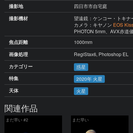
撮影地
四日市市自宅庭
撮影機材
望遠鏡：ケンコー・トキナ
カメラ：キヤノン
EOS Kis
PHOTON 5mm、AVX赤道
焦点距離
1000mm
画像処理
RegiStax6, Photoshop EL
カテゴリー
惑星
特集
2020年 火星
天体
火星
関連作品
まだ早い #2
まだ早い