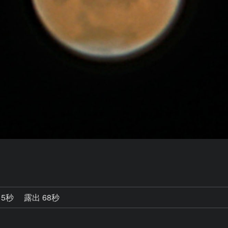
15秒
露出 68秒