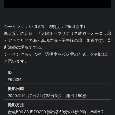
シーイング：3～3.5/5　透明度：2/5(薄雲中)

準大接近の翌日、「太陽湖～マリネリス峡谷～オーロラ湾
～アキダリアの海～真珠の海～子午線の湾」附近です。見
所満載の場所ですね。

シーイングもそれ程、透明度も波状雲のため、の割には、
と思います。
ID
#65324
撮影日時
2020年10月7日 21時23分3秒
露出 180秒
撮影方法
合成F96.38 ISO3200 露出各60分の1秒 29fps FullHD