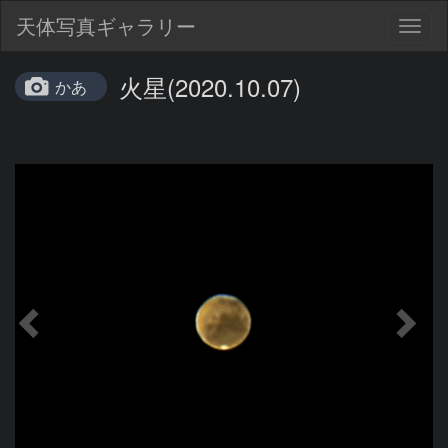
天体写真ギャラリー
Togg
navig
火星(2020.10.07)
かあ