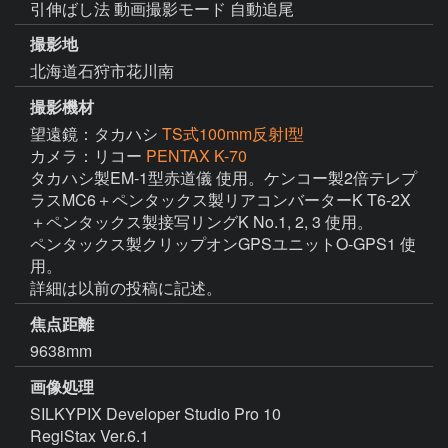
引伸ばし法 動画撮影モード 自動追尾
撮影地
北海道石狩市花川南
撮影機材
望遠鏡：タカハシ
TS式100mm反射I型
カメラ：リコー
PENTAX K-70
タカハシ製EM-1型赤道儀 使用。ケンコー製2倍テレプ
ラスMC6＋ペンタックス製リアコンバーターK T6-2X
＋ペンタックス製接写リングK No.1, 2, 3 使用。

ペンタックス製クリップオンGPSユニットO-GPS1 使
用。

詳細は以前の投稿に記述。
焦点距離
9638mm
画像処理
SILKYPIX Developer Studio Pro 10

RegiStax Ver.6.1
