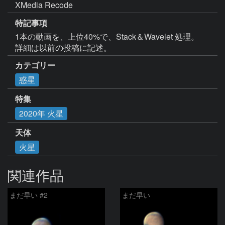
XMedia Recode
特記事項
1本の動画を、上位40%で、Stack＆Wavelet 処理。

詳細は以前の投稿に記述。
カテゴリー
惑星
特集
2020年 火星
天体
火星
関連作品
まだ早い #2
まだ早い