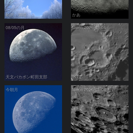
駒沢 満晴
かあ
08/05の月
Moon 2026-08-04
天文バカボン町田支部
IKT2
今朝月
Moon 2026-08-04