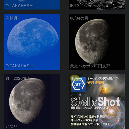
O.TAKAHASHI
IKT2
今朝月
08/04の月
O.TAKAHASHI
天文バカボン町田支部
PR
月、2026/8/4
となり