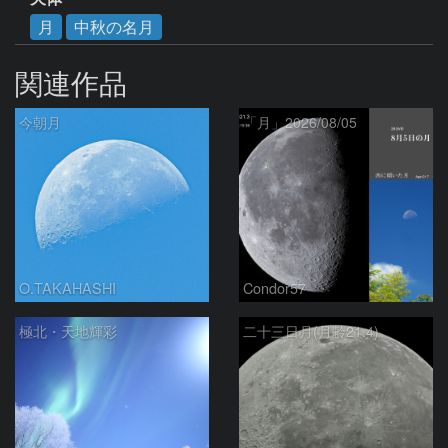
月
中秋の名月
関連作品
今朝月
「月」2026/08/05
O.TAKAHASHI
Condor57
極北・天地輝彩
二十三日月(月齢21.4)