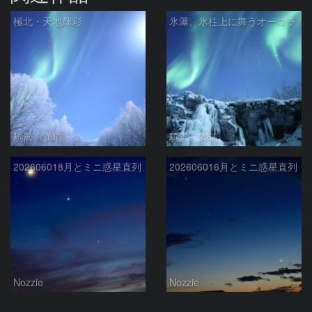
極北・天地輝彩
氷瀑、氷柱上に舞うオーロラ
駒沢 満晴
駒沢 満晴
202606018月とミニ惑星直列
202606016月とミニ惑星直列
Nozzie
Nozzie