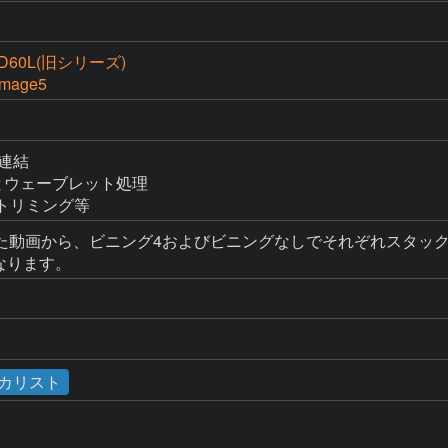
60L(旧シリーズ)
Image5
画連結

理とウェーブレット処理

整、トリミング等
動画から、ビニング4およびビニングなしでそれぞれスタック処
となります。
カリスト