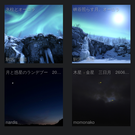
氷柱とオーロラ
峡谷照らす月、オーロラ
駒沢 満晴
駒沢 満晴
月と惑星のランデブー 2026/06/19
木星 金星 三日月 260618
nardis
momonako