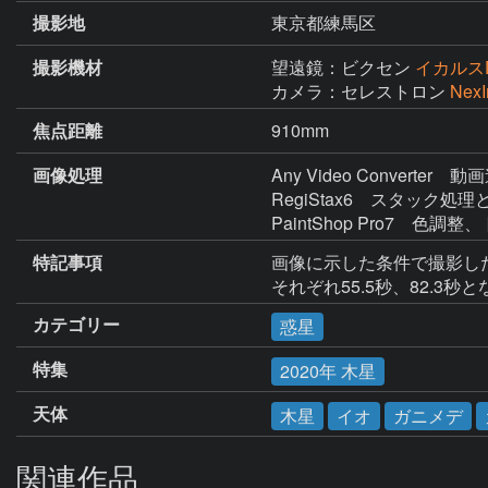
撮影地
東京都練馬区
撮影機材
望遠鏡：ビクセン
イカルスD
カメラ：セレストロン
Nex
焦点距離
910mm
画像処理
Any Video Converter　動
RegiStax6　スタック処
PaintShop Pro7　色調
特記事項
画像に示した条件で撮影した
それぞれ55.5秒、82.3秒
カテゴリー
惑星
特集
2020年 木星
天体
木星
イオ
ガニメデ
関連作品