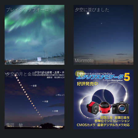
ブレイクアップオーロラ
夕空に並びました
駒沢 満晴
Morimoto
PR
夕空の月と金星・木星・水星の接近 2026/6/18
豊田 敏