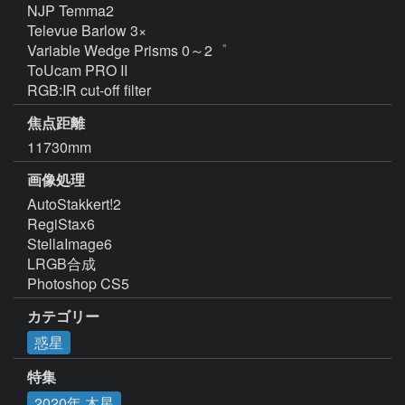
NJP Temma2

Televue Barlow 3×

Variable Wedge Prisms 0～2゜

ToUcam PRO II

RGB:IR cut-off filter
焦点距離
11730mm
画像処理
AutoStakkert!2

RegiStax6

StellaImage6

LRGB合成

Photoshop CS5
カテゴリー
惑星
特集
2020年 木星