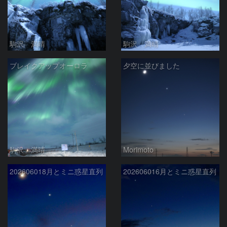
駒沢 満晴
駒沢 満晴
ブレイクアップオーロラ
夕空に並びました
駒沢 満晴
Morimoto
202606018月とミニ惑星直列
202606016月とミニ惑星直列