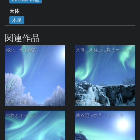
天体
木星
関連作品
極北・天地輝彩
氷瀑、氷柱上に舞うオーロラ
駒沢 満晴
駒沢 満晴
氷柱とオーロラ
峡谷照らす月、オーロラ