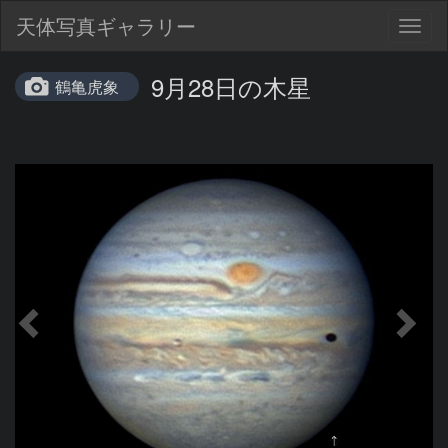
天体写真ギャラリー
Togg
navig
9月28日の木星
鶴亀虎象