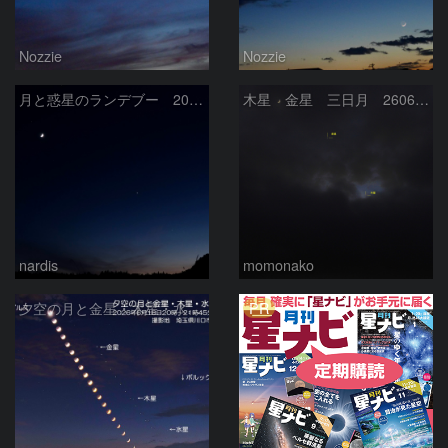
Nozzie
Nozzie
月と惑星のランデブー 2026/06/19
木星 金星 三日月 260618
nardis
momonako
PR
夕空の月と金星・木星・水星の接近 2026/6/18