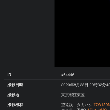
ID
#64446
撮影日時
2020年8月28日 20時32分4
撮影地
東京都江東区
撮影機材
望遠鏡：タカハシ
TOA130
カメラ：ZWO
ASI 178MC