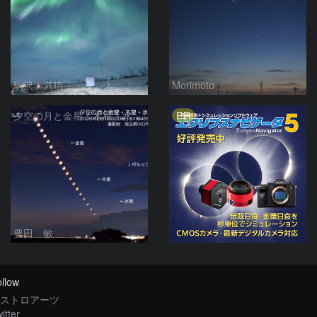
駒沢 満晴
Morimoto
PR
夕空の月と金星・木星・水星の接近 2026/6/18
豊田 敏
llow
ストロアーツ
itter