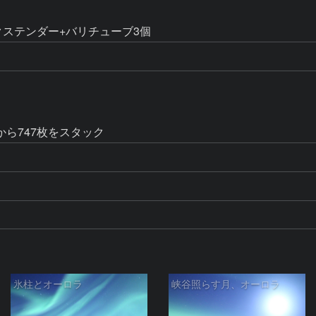
クステンダー+バリチューブ3個
画から747枚をスタック
氷柱とオーロラ
峡谷照らす月、オーロラ