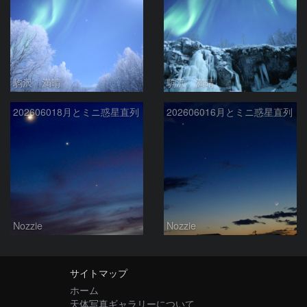
駒沢 満晴
駒沢 満晴
202606018月とミニ惑星直列
202606016月とミニ惑星直列
Nozzie
Nozzie
サイトマップ
ホーム
天体写真ギャラリーについて