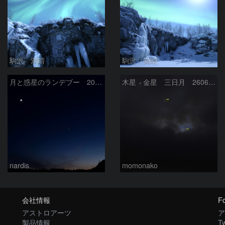
駒沢 満晴
駒沢 満晴
月と惑星のランデブー 2026/06/19
木星 金星 三日月 260618
nardis
momonako
会社情報
Fo
アストロアーツ
ア
製品情報
Tw