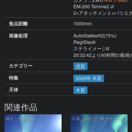
EM-200 Temma2 Jr

2×アタッチメント+バリエ
焦点距離
1000mm
画像処理
AutoStakkert!2(75%)

RegiStax6

ステライメージ8

20:32:42より60秒間の動
カテゴリー
惑星
特集
2020年 木星
天体
木星
関連作品
極北・天地輝彩
氷瀑、氷柱上に舞うオーロラ