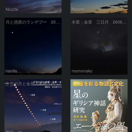
Nozzie
Nozzie
月と惑星のランデブー 2026/06/19
木星 金星 三日月 260618
nardis
momonako
PR
夕空の月と金星・木星・水星の接近 2026/6/18