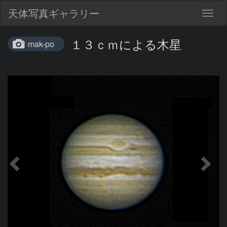
天体写真ギャラリー
Togg
navig
１３ｃｍによる木星
mak-po