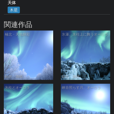
天体
木星
関連作品
極北・天地輝彩
氷瀑、氷柱上に舞うオーロラ
駒沢 満晴
駒沢 満晴
氷柱とオーロラ
峡谷照らす月、オーロラ