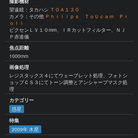
撮影機材
望遠鏡：タカハシ
ＴＯＡ１３０
カメラ：その他
Ｐｈｉｌｉｐｓ ＴｏＵｃａｍ Ｐｒ
ｏＩＩ
ビクセンＬＶ１０mm、ＩＲカットフィルター、ＮＪ
Ｐ赤道儀
焦点距離
1000mm
画像処理
レジスタックス４にてウェーブレット処理、フォトシ
ョップＣＳ３にてトーン調整とアンシャープマスク処
理
カテゴリー
惑星
特集
2009年 木星