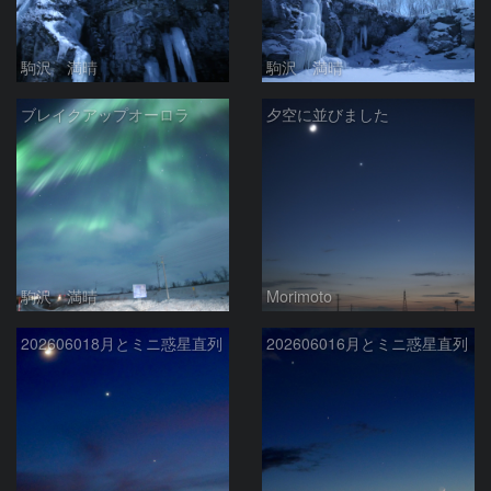
駒沢 満晴
駒沢 満晴
ブレイクアップオーロラ
夕空に並びました
駒沢 満晴
Morimoto
202606018月とミニ惑星直列
202606016月とミニ惑星直列