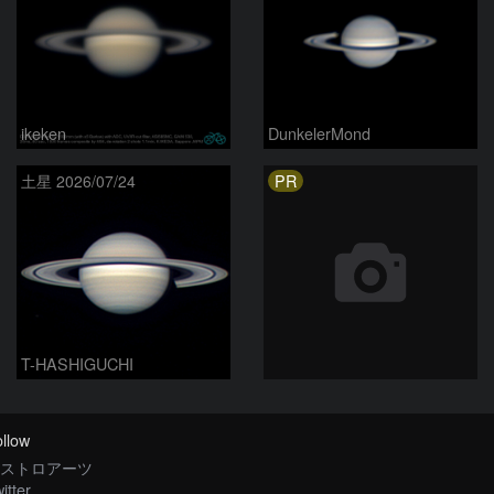
ikeken
DunkelerMond
PR
土星 2026/07/24
T-HASHIGUCHI
llow
ストロアーツ
itter