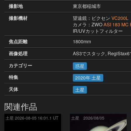
撮影地
東京都稲城市
撮影機材
望遠鏡：ビクセン
VC200L
カメラ：ZWO
ASI 183 MC 
IR/UVカットフィルター
焦点距離
1800mm
画像処理
AS3でスタック, RegiStax
カテゴリー
惑星
特集
2020年 土星
天体
土星
関連作品
土星 2026-08-05 16:01.1 UT
土星 2026/08/05