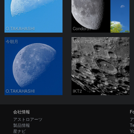
O.TAKAHASHI
Condor57
今朝月
Moon 2026-08-04
O.TAKAHASHI
IKT2
会社情報
Fo
アストロアーツ
ア
製品情報
Tw
星ナビ
Y