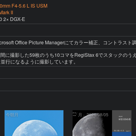
0mm F4-5.6 L IS USM
ark II
2× DGX-E
、Microsoft Office Picture Managerにてカラー補正、コン
m16s間に撮影した59枚のうち10コマをRegiStax 6でスタック
と並行になるように撮影しています。
今朝月
「月」2026/08/05