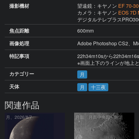
撮影機材
望遠鏡：キヤノン
EF 70-30
カメラ：キヤノン
EOS 7D M
デジタルテレプラスPRO300 
焦点距離
600mm
画像処理
Adobe Photoshop CS2
特記事項
22h34m10sから22h34
※画面上下のラインが地上
カテゴリー
月
天体
月
十三夜
関連作品
月、2026/8/7
月面「月面中央部」附近