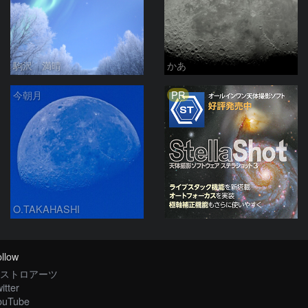
駒沢 満晴
かあ
PR
今朝月
O.TAKAHASHI
llow
ストロアーツ
itter
ouTube