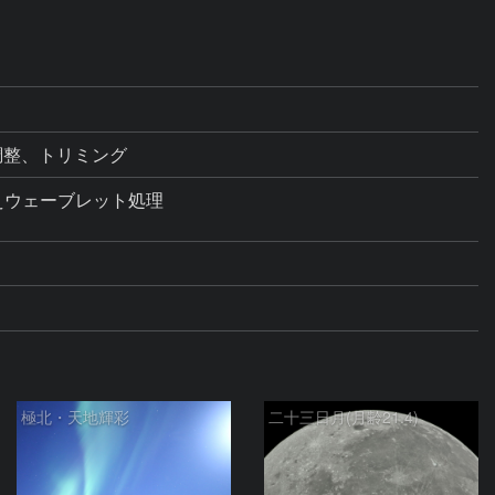
トラスト調整、トリミング
のうえウェーブレット処理

極北・天地輝彩
二十三日月(月齢21.4)