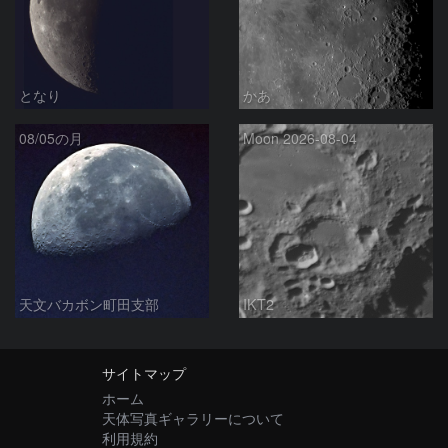
となり
かあ
08/05の月
Moon 2026-08-04
天文バカボン町田支部
IKT2
サイトマップ
ホーム
天体写真ギャラリーについて
利用規約