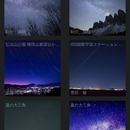
駒沢 満晴
駒沢 満晴
弘法山公園 権現山展望台から富士山夕景と星空 神奈川県秦野市
ISS国際宇宙ステーションと沈む夏の大三角 2026/1/12
佐藤 純哉
豊田 敏
蓮の大三角
夏の大三角