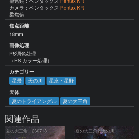
望遠鏡：ペンタックス
Pentax KR
カメラ：ペンタックス
Pentax KR
柔焦镜
焦点距離
18mm
画像処理
PS调色处理

（PS カラー処理）
カテゴリー
星景
天の川
星座・星野
天体
夏のトライアングル
夏の大三角
関連作品
夏の大三角 260718
夏の大三角と天の川