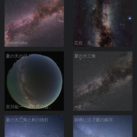
momonako
広住 元
夏の天の川
夏の大三角
宮川祐一「福井星の会」
ｍ2
夏の大三角と村の街灯
岩峰に注ぐ夏の銀河