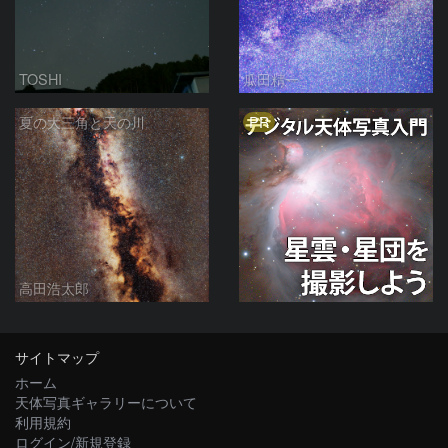
TOSHI
瓜田精一
PR
夏の大三角と天の川
高田浩太郎
サイトマップ
ホーム
天体写真ギャラリーについて
利用規約
ログイン/新規登録