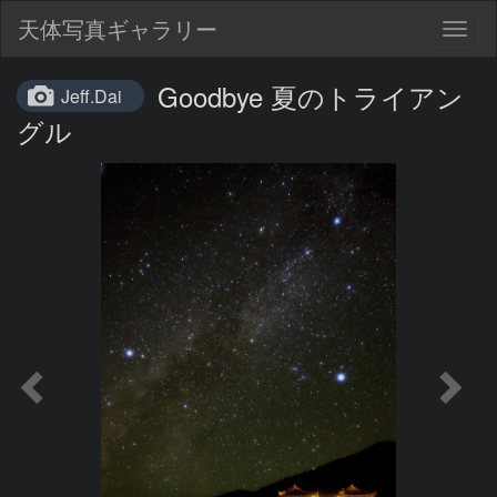
天体写真ギャラリー
Togg
navig
Goodbye 夏のトライアン
Jeff.Dai
グル