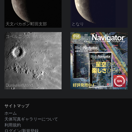
天文バカボン町田支部
となり
PR
コペルニクス、カルパチア山脈付近
DunkelerMond
サイトマップ
ホーム
天体写真ギャラリーについて
利用規約
ログイン/新規登録