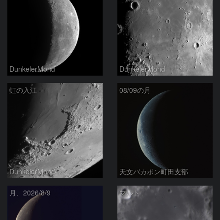
DunkelerMond
DunkelerMond
虹の入江
08/09の月
DunkelerMond
天文バカボン町田支部
月、2026/8/9
マルト