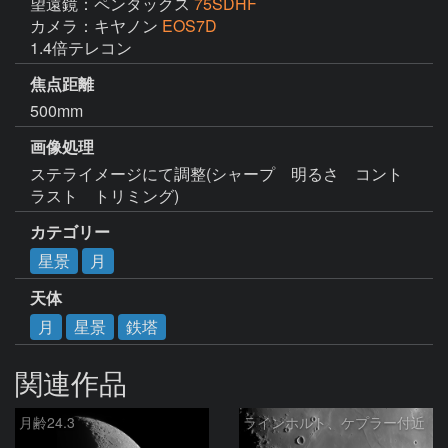
望遠鏡：ペンタックス
75SDHF
カメラ：キヤノン
EOS7D
1.4倍テレコン
焦点距離
500mm
画像処理
ステライメージにて調整(シャープ　明るさ　コント
ラスト　トリミング)
カテゴリー
星景
月
天体
月
星景
鉄塔
関連作品
月齢24.3
ラインホルト、ケプラー付近