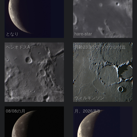
となり
hare-star
ヘシオドスA
月齢23.3のフラマウロ付近
hare-star
ウィルキンソン
08/08の月
月、2026/8/8