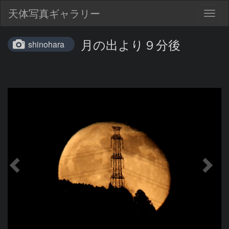
天体写真ギャラリー
Togg
navig
月の出より９分後
shinohara