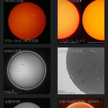
08/08の太陽
★本日の太陽★
天文バカボン町田支部
（＾０＾）コメト
8/08の太陽
8月8日の太陽面
ハム太
ta-o
太陽08/08
太陽 Hα線全面像 2026/08/08