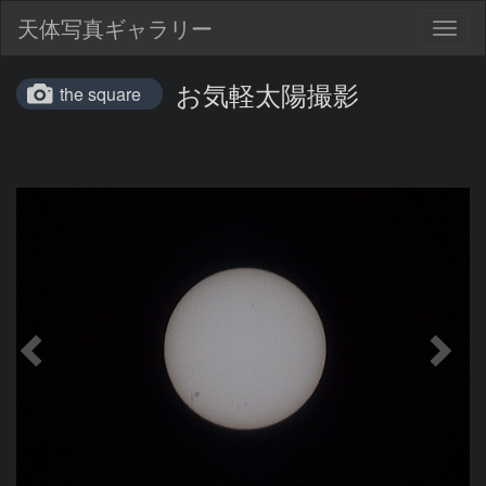
天体写真ギャラリー
Togg
navig
お気軽太陽撮影
the square