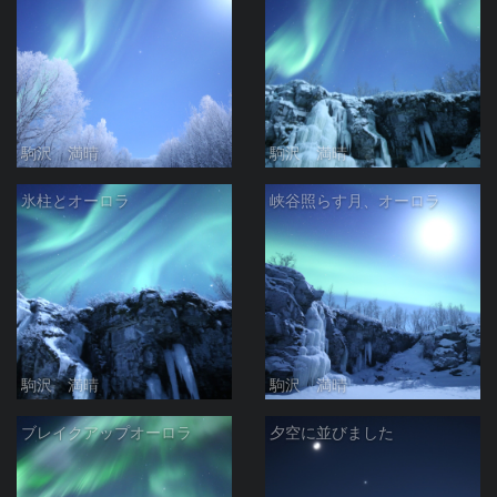
駒沢 満晴
駒沢 満晴
氷柱とオーロラ
峡谷照らす月、オーロラ
駒沢 満晴
駒沢 満晴
ブレイクアップオーロラ
夕空に並びました