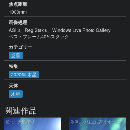
焦点距離
1000mm
画像処理
AS! 3、RegiStax 6、Windows Live Photo Gallery

ベストフレーム40%スタック
カテゴリー
惑星
特集
2020年 木星
天体
木星
関連作品
極北・天地輝彩
氷瀑、氷柱上に舞うオーロラ