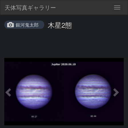
天体写真ギャラリー
Togg
navig
木星2態
銀河鬼太郎