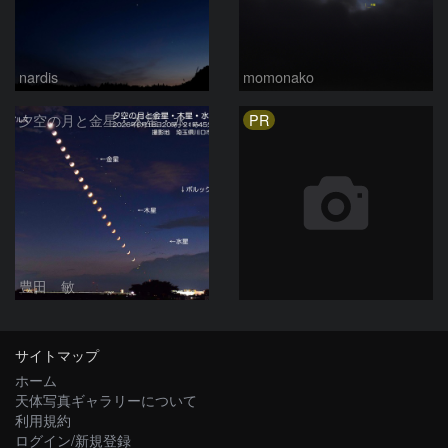
nardis
momonako
PR
夕空の月と金星・木星・水星の接近 2026/6/18
豊田 敏
サイトマップ
ホーム
天体写真ギャラリーについて
利用規約
ログイン/新規登録